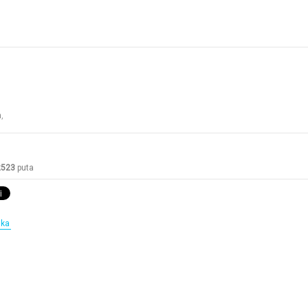
n
,
2523
puta
nka