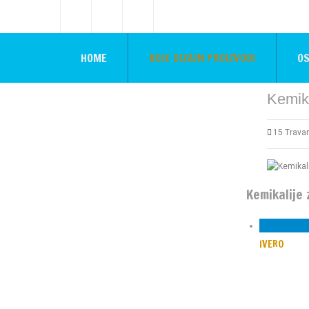
HOME
BOJE DIZAJN PROIZVODI
OS
Kemik
15 Trava
Kemikalije
IVERO