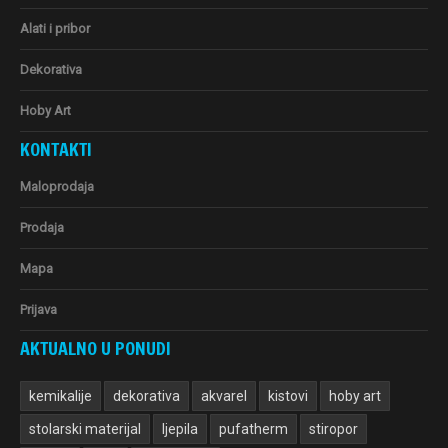
Alati i pribor
Dekorativa
Hoby Art
KONTAKTI
Maloprodaja
Prodaja
Mapa
Prijava
AKTUALNO U PONUDI
kemikalije
dekorativa
akvarel
kistovi
hoby art
stolarski materijal
ljepila
pufatherm
stiropor