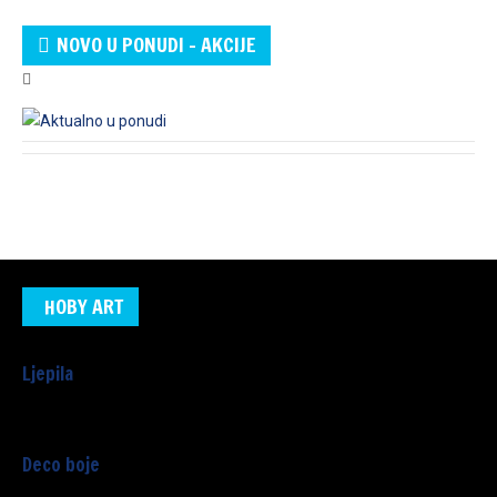
NOVO U PONUDI - AKCIJE
HOBY ART
Ljepila
Deco boje