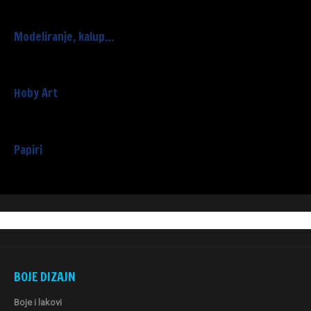
Modeliranje, kalup…
Hoby Art
Papiri
BOJE DIZAJN
Boje i lakovi