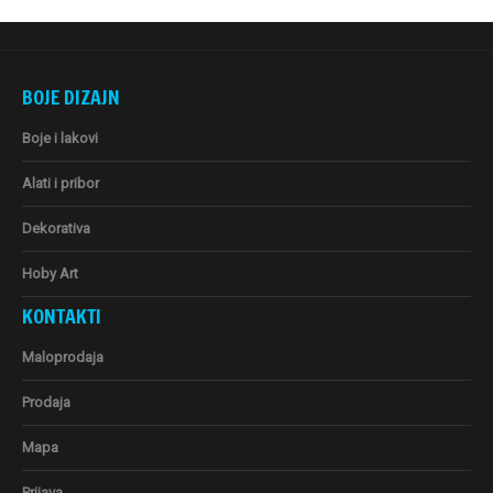
BOJE DIZAJN
Boje i lakovi
Alati i pribor
Dekorativa
Hoby Art
KONTAKTI
Maloprodaja
Prodaja
Mapa
Prijava